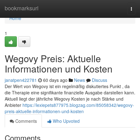
Home
bookmarksurl
Togg
navi
Home
1
Wegovy Preis: Aktuelle
Informationen und Kosten
janatpen422781
60 days ago
News
Discuss
Der Wert von Wegovy ist ein regelmäßig diskutiertes Punkt , da
die Therapie eine signifikante finanzielle Ausgabe darstellen kann.
Aktuell liegt der jährliche Wegovy Kosten je nach Stärke und
Anbieter
https://lexiepets877975.blogzag.com/85058342/wegovy-
preis-aktuelle-informationen-und-kosten
Comments
Who Upvoted
Comments