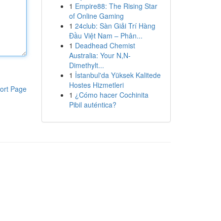
1
Empire88: The Rising Star
of Online Gaming
1
24club: Sàn Giải Trí Hàng
Đầu Việt Nam – Phân...
1
Deadhead Chemist
Australia: Your N,N-
Dimethylt...
1
İstanbul'da Yüksek Kalitede
Hostes Hizmetleri
ort Page
1
¿Cómo hacer Cochinita
Pibil auténtica?