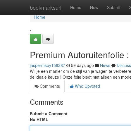
Home
bookmarksurl
Home
New
Submit
G
Home
1
Premium Autoruitenfolie 
jaspermsoy156287
59 days ago
News
Discuss
Wil je een manier om de stijl van je wagen te verbeter
de ideale keuze ! Onze folie biedt niet alleen een mode
Comments
Who Upvoted
Comments
Submit a Comment
No HTML