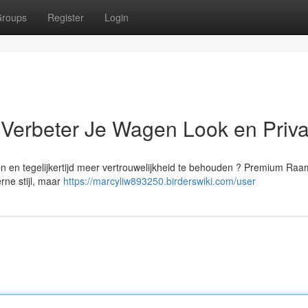
roups
Register
Login
: Verbeter Je Wagen Look en Priv
en en tegelijkertijd meer vertrouwelijkheid te behouden ? Premium Raam
rne stijl, maar
https://marcyliw893250.birderswiki.com/user