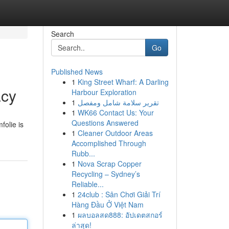
Search
Go
Published News
1
King Street Wharf: A Darling
acy
Harbour Exploration
1
تقرير سلامة شامل ومفصل
1
WK66 Contact Us: Your
Questions Answered
folie is
1
Cleaner Outdoor Areas
Accomplished Through
Rubb...
1
Nova Scrap Copper
Recycling – Sydney’s
Reliable...
1
24club : Sân Chơi Giải Trí
Hàng Đầu Ở Việt Nam
1
ผลบอลสด888: อัปเดตสกอร์
ล่าสุด!