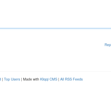
Rep
d
|
Top Users
| Made with
Kliqqi CMS
|
All RSS Feeds