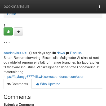
Home
bookmarksurl
Togg
navi
Home
1
```
saadenxl899210
59 days ago
News
Discuss
Smart Renrumsforvaring: Essentielle Muligheder At sikre et rent
og ryddeligt renrum er vitalt for mange brancher, fra laboratorier
til fødevare industrier. Vanskeligheden ligger ofte i opbevaring af
materialer og
https://faybmyg677745.wikicorrespondence.com/user
Comments
Who Upvoted
Comments
Submit a Comment