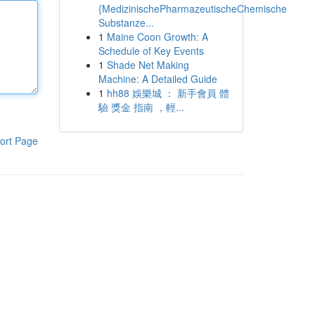
{MedizinischePharmazeutischeChemische
Substanze...
1
Maine Coon Growth: A
Schedule of Key Events
1
Shade Net Making
Machine: A Detailed Guide
1
hh88 娛樂城 ： 新手會員 體
驗 獎金 指南 ，輕...
ort Page