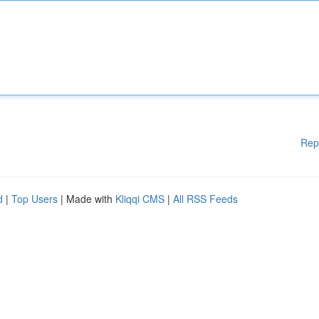
Rep
d
|
Top Users
| Made with
Kliqqi CMS
|
All RSS Feeds