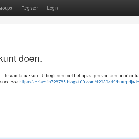
roups
Register
Login
kunt doen.
dit te aan te pakken . U beginnen met het opvragen van een huurcontra
rnaast ook
https://keziabvih728785.blogs100.com/42089449/huurprijs-t