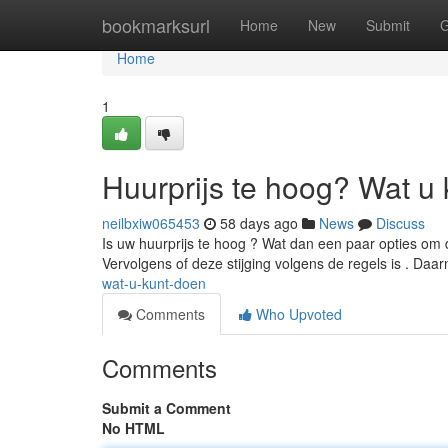
Home
bookmarksurl
Home
New
Submit
G
Home
1
Huurprijs te hoog? Wat u 
neilbxiw065453
58 days ago
News
Discuss
Is uw huurprijs te hoog ? Wat dan een paar opties om 
Vervolgens of deze stijging volgens de regels is . Daa
wat-u-kunt-doen
Comments
Who Upvoted
Comments
Submit a Comment
No HTML