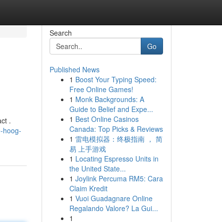
Search
Go
Published News
1
Boost Your Typing Speed:
Free Online Games!
1
Monk Backgrounds: A
Guide to Belief and Expe...
1
Best Online Casinos
ct .
Canada: Top Picks & Reviews
e-hoog-
1
雷电模拟器：终极指南 ， 简
易 上手游戏
1
Locating Espresso Units in
the United State...
1
Joylink Percuma RM5: Cara
Claim Kredit
1
Vuoi Guadagnare Online
Regalando Valore? La Gui...
1