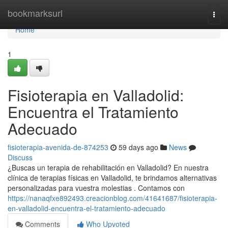
Home
bookmarksurl
Togg
navi
Home
1
Fisioterapia en Valladolid:
Encuentra el Tratamiento
Adecuado
fisioterapia-avenida-de-874253
59 days ago
News
Discuss
¿Buscas un terapia de rehabilitación en Valladolid? En nuestra
clínica de terapias físicas en Valladolid, te brindamos alternativas
personalizadas para vuestra molestias . Contamos con
https://nanaqfxe892493.creacionblog.com/41641687/fisioterapia-
en-valladolid-encuentra-el-tratamiento-adecuado
Comments
Who Upvoted