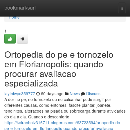
Home
bookmarksurl
Togg
navi
Home
1
Ortopedia do pe e tornozelo
em Florianopolis: quando
procurar avaliacao
especializada
laytniwpc359777
60 days ago
News
Discuss
A dor no pe, no tornozelo ou no calcanhar pode surgir por
diferentes causas, como entorses, fascite plantar, joanete,
tendinites, alteracoes na pisada ou sobrecarga durante atividades
do dia a dia. Quando o desconforto
https://keiranholv316711.blogerus.com/63723594/ortopedia-do-
pe-e-tornozelo-em-florianopolis-quando-procurar-avaliacao-