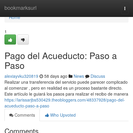
Home
bookmarksurl
Togg
navi
Home
1
Pago del Acueducto: Paso a
Paso
alexiayvku320819
58 days ago
News
Discuss
Realizar una transferencia del servicio puede parecer complicado
al comenzar , pero en realidad es un proceso bastante directo.
Este artículo le guiará los pasos para realizar el recibo de manera
https://larissarjbs530429.theobloggers.com/48337928/pago-del-
acueducto-paso-a-paso
Comments
Who Upvoted
Comments