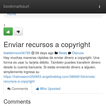
Home
bookmarksurl
Togg
navi
Home
1
Enviar recursos a copyright
lewisbmvo436785
58 days ago
News
Discuss
Hay muchas maneras rápidas de enviar dinero a copyright. Una
forma es usar tu tarjeta débito. También puedes transferir dinero
desde tu cuenta bancaria. Si estás enviando dinero a alguien,
simplemente ingresa su
https://haimaavcn250853.angelinsblog.com/38668154/enviar-
recursos-a-copyright
Comments
Who Upvoted
Comments