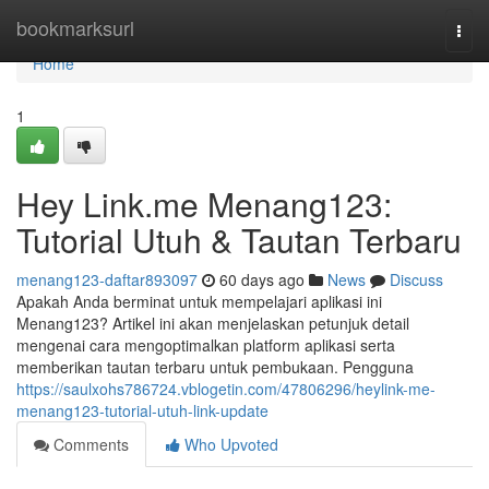
Home
bookmarksurl
Togg
navi
Home
1
Hey Link.me Menang123:
Tutorial Utuh & Tautan Terbaru
menang123-daftar893097
60 days ago
News
Discuss
Apakah Anda berminat untuk mempelajari aplikasi ini
Menang123? Artikel ini akan menjelaskan petunjuk detail
mengenai cara mengoptimalkan platform aplikasi serta
memberikan tautan terbaru untuk pembukaan. Pengguna
https://saulxohs786724.vblogetin.com/47806296/heylink-me-
menang123-tutorial-utuh-link-update
Comments
Who Upvoted