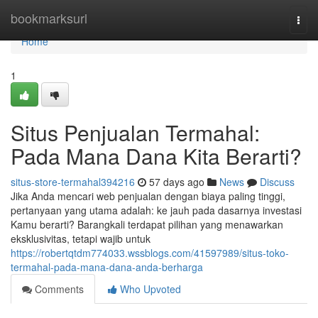
Home
bookmarksurl
Togg
navi
Home
1
Situs Penjualan Termahal:
Pada Mana Dana Kita Berarti?
situs-store-termahal394216
57 days ago
News
Discuss
Jika Anda mencari web penjualan dengan biaya paling tinggi,
pertanyaan yang utama adalah: ke jauh pada dasarnya investasi
Kamu berarti? Barangkali terdapat pilihan yang menawarkan
eksklusivitas, tetapi wajib untuk
https://robertqtdm774033.wssblogs.com/41597989/situs-toko-
termahal-pada-mana-dana-anda-berharga
Comments
Who Upvoted