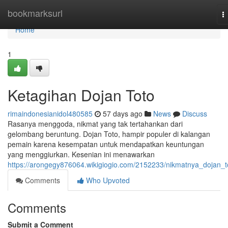
Home
bookmarksurl
T
n
Home
1
Ketagihan Dojan Toto
rimaindonesianidol480585
57 days ago
News
Discuss
Rasanya menggoda, nikmat yang tak tertahankan dari
gelombang beruntung. Dojan Toto, hampir populer di kalangan
pemain karena kesempatan untuk mendapatkan keuntungan
yang menggiurkan. Kesenian ini menawarkan
https://arongegy876064.wikigiogio.com/2152233/nikmatnya_dojan_t
Comments
Who Upvoted
Comments
Submit a Comment