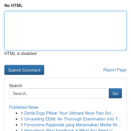
No HTML
HTML is disabled
Report Page
Search
Go
Published News
1
Derila Ergo Pillow: Your Ultimate Neck Pain Sol...
1
Unraveling EE88: An Thorough Examination Into T...
1
Fenomena Rajabotak yang Meramaikan Media So...
1
Herpafend: Real Feedback & What You Need U...