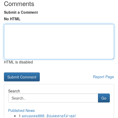
Comments
Submit a Comment
No HTML
HTML is disabled
Report Page
Search
Go
Published News
1
ผลบอลสด888: อัปเดตสกอร์ล่าสุด!