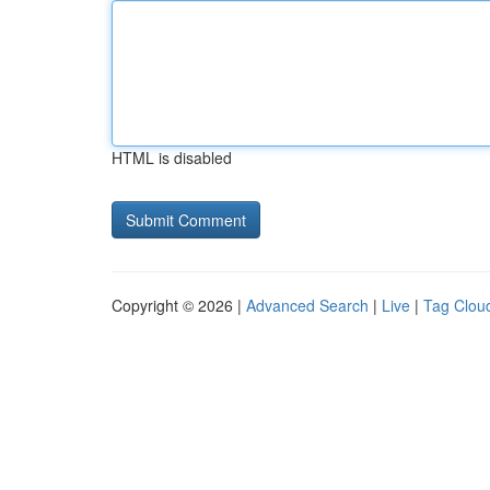
HTML is disabled
Copyright © 2026 |
Advanced Search
|
Live
|
Tag Clou