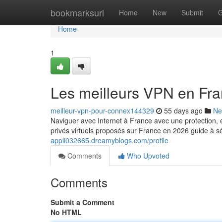
Home
bookmarksurl
Home
New
Submit
G
Home
1
Les meilleurs VPN en Fra
meilleur-vpn-pour-connex144329
55 days ago
Ne
Naviguer avec Internet à France avec une protection, e
privés virtuels proposés sur France en 2026 guide à s
appli032665.dreamyblogs.com/profile
Comments
Who Upvoted
Comments
Submit a Comment
No HTML