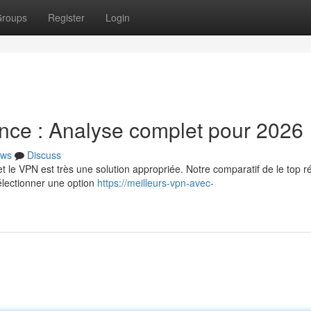
roups
Register
Login
nce : Analyse complet pour 2026
ws
Discuss
t le VPN est très une solution appropriée. Notre comparatif de le top 
électionner une option
https://meilleurs-vpn-avec-