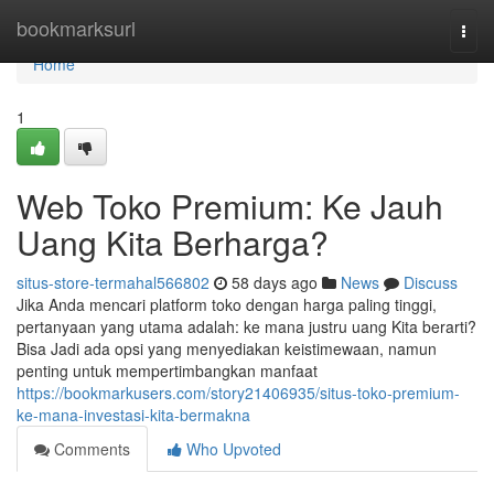
Home
bookmarksurl
Togg
navi
Home
1
Web Toko Premium: Ke Jauh
Uang Kita Berharga?
situs-store-termahal566802
58 days ago
News
Discuss
Jika Anda mencari platform toko dengan harga paling tinggi,
pertanyaan yang utama adalah: ke mana justru uang Kita berarti?
Bisa Jadi ada opsi yang menyediakan keistimewaan, namun
penting untuk mempertimbangkan manfaat
https://bookmarkusers.com/story21406935/situs-toko-premium-
ke-mana-investasi-kita-bermakna
Comments
Who Upvoted