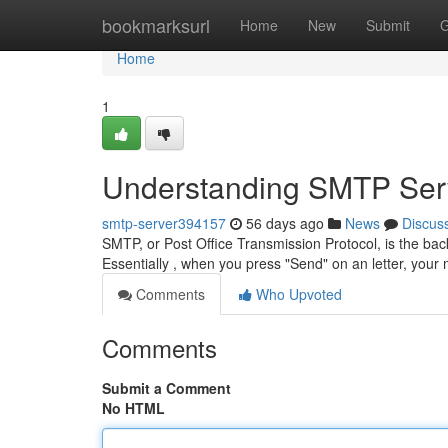
Home
bookmarksurl
Home
New
Submit
G
Home
1
Understanding SMTP Serv
smtp-server394157
56 days ago
News
Discus
SMTP, or Post Office Transmission Protocol, is the b
Essentially , when you press "Send" on an letter, you
Comments
Who Upvoted
Comments
Submit a Comment
No HTML