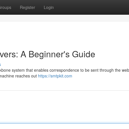
roups
Register
Login
ers: A Beginner's Guide
s
ackbone system that enables correspondence to be sent through the web
r machine reaches out
https://smtpkit.com