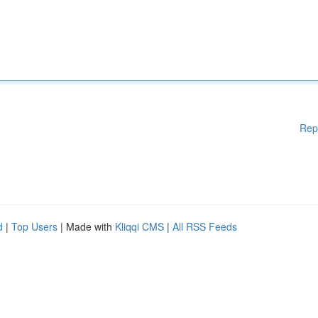
Rep
d
|
Top Users
| Made with
Kliqqi CMS
|
All RSS Feeds