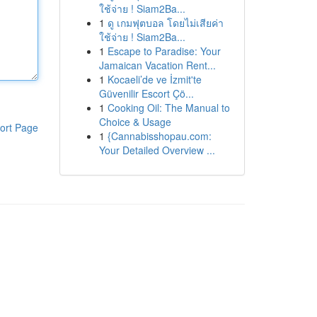
ใช้จ่าย ! Siam2Ba...
1
ดู เกมฟุตบอล โดยไม่เสียค่า
ใช้จ่าย ! Siam2Ba...
1
Escape to Paradise: Your
Jamaican Vacation Rent...
1
Kocaeli’de ve İzmit'te
Güvenilir Escort Çö...
1
Cooking Oil: The Manual to
Choice & Usage
ort Page
1
{Cannabisshopau.com:
Your Detailed Overview ...