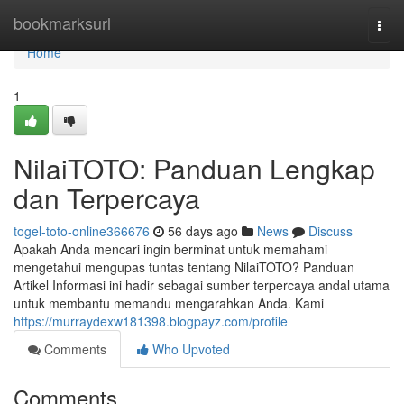
Home
bookmarksurl
Togg
navi
Home
1
NilaiTOTO: Panduan Lengkap
dan Terpercaya
togel-toto-online366676
56 days ago
News
Discuss
Apakah Anda mencari ingin berminat untuk memahami
mengetahui mengupas tuntas tentang NilaiTOTO? Panduan
Artikel Informasi ini hadir sebagai sumber terpercaya andal utama
untuk membantu memandu mengarahkan Anda. Kami
https://murraydexw181398.blogpayz.com/profile
Comments
Who Upvoted
Comments