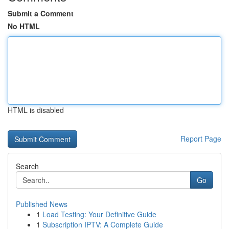
Submit a Comment
No HTML
HTML is disabled
Report Page
Search
Go
Published News
1
Load Testing: Your Definitive Guide
1
Subscription IPTV: A Complete Guide