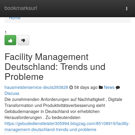
Home
bookmarksurl
Togg
navi
Home
1
Facility Management
Deutschland: Trends und
Probleme
hausmeisterservice-deuts393828
58 days ago
News
Discuss
Die zunehmenden Anforderungen auf Nachhaltigkeit , Digitale
Transformation und Produktivitätsverbesserung sieht
Gebäudemanager in Deutschland vor erheblichen
Herausforderungen . Zu bedeutendsten
https://gebudedienstleister305994.blogzag.com/85108919/facility-
management-deutschland-trends-und-probleme