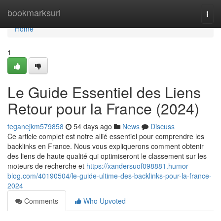
Home
bookmarksurl
Togg
navi
Home
1
Le Guide Essentiel des Liens
Retour pour la France (2024)
teganejkm579858
54 days ago
News
Discuss
Ce article complet est notre allié essentiel pour comprendre les
backlinks en France. Nous vous expliquerons comment obtenir
des liens de haute qualité qui optimiseront le classement sur les
moteurs de recherche et
https://xandersuof098881.humor-
blog.com/40190504/le-guide-ultime-des-backlinks-pour-la-france-
2024
Comments
Who Upvoted