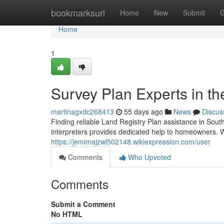
Home
bookmarksurl
Home
New
Submit
G
Home
1
Survey Plan Experts in t
martinagxdc268413
55 days ago
News
Discus
Finding reliable Land Registry Plan assistance in Sou
interpreters provides dedicated help to homeowners.
https://jemimajzwl502148.wikiexpression.com/user
Comments
Who Upvoted
Comments
Submit a Comment
No HTML