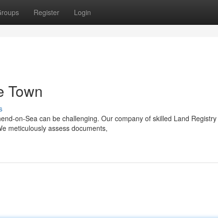
roups
Register
Login
he Town
s
thend-on-Sea can be challenging. Our company of skilled Land Registry
 We meticulously assess documents,