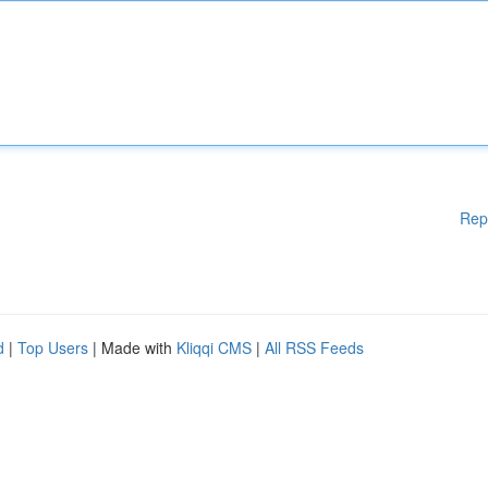
Rep
d
|
Top Users
| Made with
Kliqqi CMS
|
All RSS Feeds