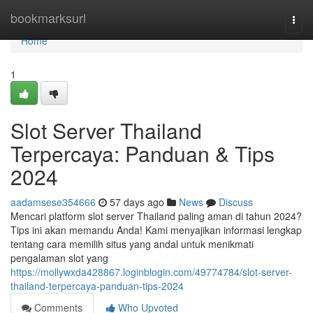
Home
bookmarksurl
Togg
navi
Home
1
Slot Server Thailand
Terpercaya: Panduan & Tips
2024
aadamsese354666
57 days ago
News
Discuss
Mencari platform slot server Thailand paling aman di tahun 2024?
Tips ini akan memandu Anda! Kami menyajikan informasi lengkap
tentang cara memilih situs yang andal untuk menikmati
pengalaman slot yang
https://mollywxda428867.loginblogin.com/49774784/slot-server-
thailand-terpercaya-panduan-tips-2024
Comments
Who Upvoted