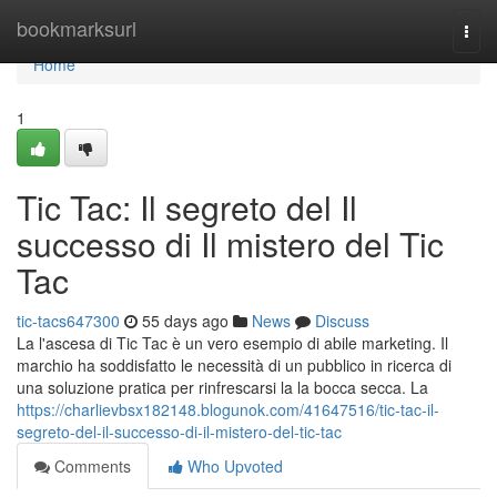
Home
bookmarksurl
Togg
navi
Home
1
Tic Tac: Il segreto del Il
successo di Il mistero del Tic
Tac
tic-tacs647300
55 days ago
News
Discuss
La l'ascesa di Tic Tac è un vero esempio di abile marketing. Il
marchio ha soddisfatto le necessità di un pubblico in ricerca di
una soluzione pratica per rinfrescarsi la la bocca secca. La
https://charlievbsx182148.blogunok.com/41647516/tic-tac-il-
segreto-del-il-successo-di-il-mistero-del-tic-tac
Comments
Who Upvoted