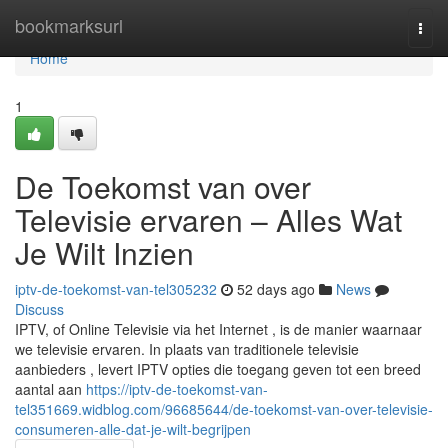
Home
bookmarksurl
Togg
navi
Home
1
De Toekomst van over
Televisie ervaren – Alles Wat
Je Wilt Inzien
iptv-de-toekomst-van-tel305232
52 days ago
News
Discuss
IPTV, of Online Televisie via het Internet , is de manier waarnaar
we televisie ervaren. In plaats van traditionele televisie
aanbieders , levert IPTV opties die toegang geven tot een breed
aantal aan
https://iptv-de-toekomst-van-
tel351669.widblog.com/96685644/de-toekomst-van-over-televisie-
consumeren-alle-dat-je-wilt-begrijpen