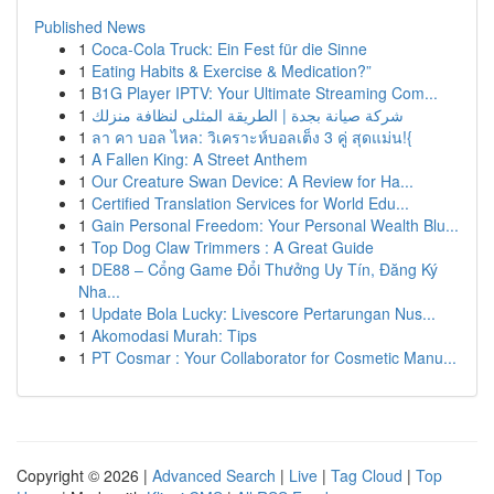
Published News
1
Coca-Cola Truck: Ein Fest für die Sinne
1
Eating Habits & Exercise & Medication?”
1
B1G Player IPTV: Your Ultimate Streaming Com...
1
شركة صيانة بجدة | الطريقة المثلى لنظافة منزلك
1
ลา คา บอล ไหล: วิเคราะห์บอลเต็ง 3 คู่ สุดแม่น!{
1
A Fallen King: A Street Anthem
1
Our Creature Swan Device: A Review for Ha...
1
Certified Translation Services for World Edu...
1
Gain Personal Freedom: Your Personal Wealth Blu...
1
Top Dog Claw Trimmers : A Great Guide
1
DE88 – Cổng Game Đổi Thưởng Uy Tín, Đăng Ký
Nha...
1
Update Bola Lucky: Livescore Pertarungan Nus...
1
Akomodasi Murah: Tips
1
PT Cosmar : Your Collaborator for Cosmetic Manu...
Copyright © 2026 |
Advanced Search
|
Live
|
Tag Cloud
|
Top