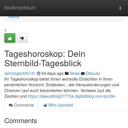
Home
bookmarksurl
Togg
navi
Home
1
Tageshoroskop: Dein
Sternbild-Tagesblick
astrologie306741
54 days ago
News
Discuss
Ihr Tageshoroskop bietet Ihnen wertvolle Einsichten in Ihren
persönlichen Horizont. Entdecken , wie Herausforderungen und
Chancen {auf euch bevorstehen könnten. Verlasse {auf die
Zeichen und
https://dawuddnlg577734.digitollblog.com/profile
Comments
Who Upvoted
Comments