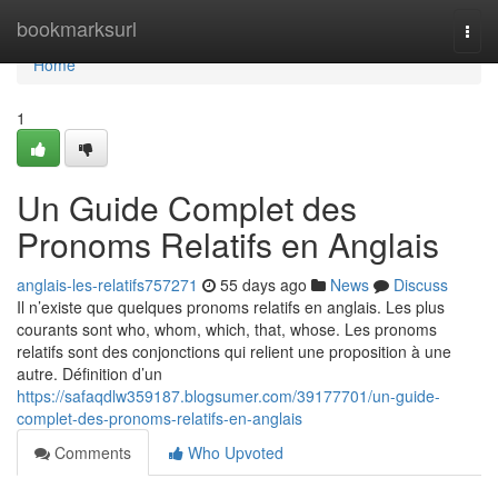
Home
bookmarksurl
Togg
navi
Home
1
Un Guide Complet des
Pronoms Relatifs en Anglais
anglais-les-relatifs757271
55 days ago
News
Discuss
Il n’existe que quelques pronoms relatifs en anglais. Les plus
courants sont who, whom, which, that, whose. Les pronoms
relatifs sont des conjonctions qui relient une proposition à une
autre. Définition d’un
https://safaqdlw359187.blogsumer.com/39177701/un-guide-
complet-des-pronoms-relatifs-en-anglais
Comments
Who Upvoted