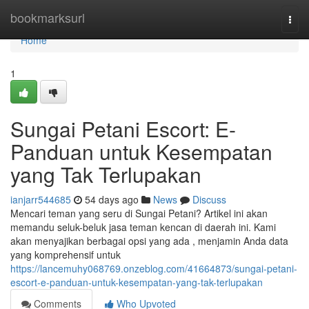
Home
bookmarksurl
Togg
navi
Home
1
Sungai Petani Escort: E-
Panduan untuk Kesempatan
yang Tak Terlupakan
ianjarr544685
54 days ago
News
Discuss
Mencari teman yang seru di Sungai Petani? Artikel ini akan
memandu seluk-beluk jasa teman kencan di daerah ini. Kami
akan menyajikan berbagai opsi yang ada , menjamin Anda data
yang komprehensif untuk
https://lancemuhy068769.onzeblog.com/41664873/sungai-petani-
escort-e-panduan-untuk-kesempatan-yang-tak-terlupakan
Comments
Who Upvoted