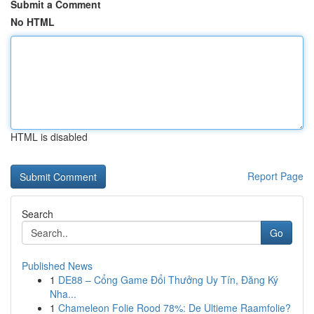
Submit a Comment
No HTML
HTML is disabled
Report Page
Search
Go
Published News
1
DE88 – Cổng Game Đổi Thưởng Uy Tín, Đăng Ký
Nha...
1
Chameleon Folie Rood 78%: De Ultieme Raamfolie?