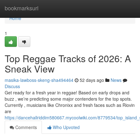
Home
bookmarksurl
Home
1
Top Reggae Tracks of 2026: A
Sneak View
masika-lawboss-skeng-sha494464
52 days ago
News
Discuss
Get ready for a fresh year in reggae! Based on early drops and
buzz , we’re predicting some major contenders for the top spots.
Currently , musicians like Chronixx and fresh faces such as Riovin
are
https://dancehallriddim580667.mycoolwiki.com/8779534/top_island
Comments
Who Upvoted