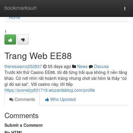
Home
bookmarksurl
Togg
navi
Home
1
Trang Web EE88
theresaqvnz252837
55 days ago
News
Discuss
Trước khi thử Casino EE88, tôi đã từng trải qua không ít nền tảng
khác. Có nơi nhìn rất hoành tráng nhưng chơi vài hôm là thấy “có
gì đó sai sai”. Với casino này, tôi tiếp
https://aronelzy831719.wizzardsblog.com/profile
Comments
Who Upvoted
Comments
Submit a Comment
No HTML