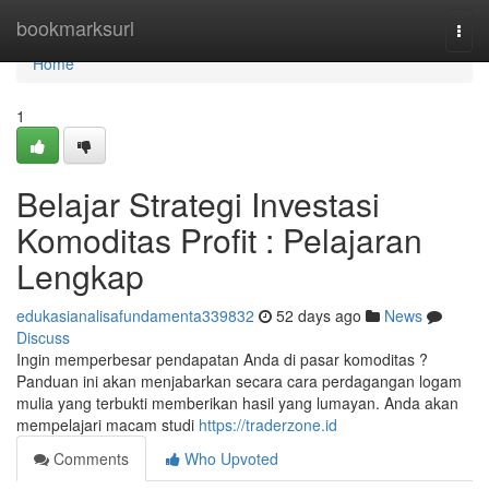
Home
bookmarksurl
Togg
navi
Home
1
Belajar Strategi Investasi
Komoditas Profit : Pelajaran
Lengkap
edukasianalisafundamenta339832
52 days ago
News
Discuss
Ingin memperbesar pendapatan Anda di pasar komoditas ?
Panduan ini akan menjabarkan secara cara perdagangan logam
mulia yang terbukti memberikan hasil yang lumayan. Anda akan
mempelajari macam studi
https://traderzone.id
Comments
Who Upvoted