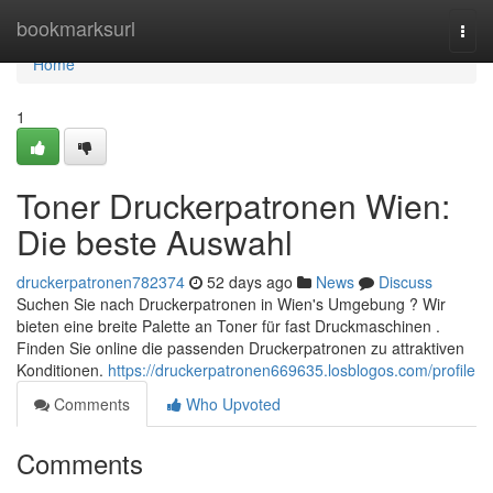
Home
bookmarksurl
Togg
navi
Home
1
Toner Druckerpatronen Wien:
Die beste Auswahl
druckerpatronen782374
52 days ago
News
Discuss
Suchen Sie nach Druckerpatronen in Wien's Umgebung ? Wir
bieten eine breite Palette an Toner für fast Druckmaschinen .
Finden Sie online die passenden Druckerpatronen zu attraktiven
Konditionen.
https://druckerpatronen669635.losblogos.com/profile
Comments
Who Upvoted
Comments