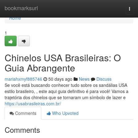
Home
bookmarksurl
Togg
navi
Home
1
Chinelos USA Brasileiras: O
Guia Abrangente
mariahxmyf885746
50 days ago
News
Discuss
Se você está buscando conhecer tudo sobre os sandálias USA
estilo brasileiro, , este aqui guia definitivo é para você! Vamos a
trajetória dos chinelos que se tornaram um símbolo de lazer e
https://usabrasileiras.com.br/
Comments
Who Upvoted
Comments