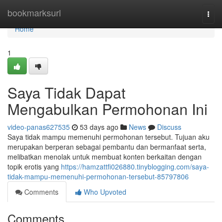
Home
bookmarksurl
Togg
navi
Home
1
Saya Tidak Dapat
Mengabulkan Permohonan Ini
video-panas627535
53 days ago
News
Discuss
Saya tidak mampu memenuhi permohonan tersebut. Tujuan aku
merupakan berperan sebagai pembantu dan bermanfaat serta,
melibatkan menolak untuk membuat konten berkaitan dengan
topik erotis yang
https://hamzattfi026880.tinyblogging.com/saya-
tidak-mampu-memenuhi-permohonan-tersebut-85797806
Comments
Who Upvoted
Comments