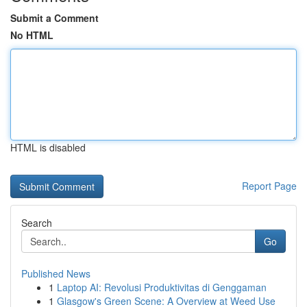
Submit a Comment
No HTML
HTML is disabled
Report Page
Search
Go
Published News
1
Laptop AI: Revolusi Produktivitas di Genggaman
1
Glasgow's Green Scene: A Overview at Weed Use