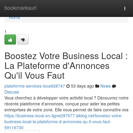
Home
bookmarksurl
Togg
navi
Home
1
Boostez Votre Business Local :
La Plateforme d'Annonces
Qu'il Vous Faut
plateforme-services-loca928747
53 days ago
News
Discuss
Vous cherchez à développer votre activité local ? Découvrez notre
récente plateforme d'annonces, conçue pour aider les petites
entreprises de votre zone. Elle vous permet de faire connaître vos
https://business-local-en-ligne297577.isblog.net/boostez-votre-
business-local-la-plateforme-d-annonces-qu-il-vous-faut-
59116730