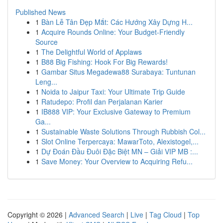
Published News
1
Bàn Lễ Tân Đẹp Mắt: Các Hướng Xây Dựng H...
1
Acquire Rounds Online: Your Budget-Friendly
Source
1
The Delightful World of Applaws
1
B88 Big Fishing: Hook For Big Rewards!
1
Gambar Situs Megadewa88 Surabaya: Tuntunan
Leng...
1
Noida to Jaipur Taxi: Your Ultimate Trip Guide
1
Ratudepo: Profil dan Perjalanan Karier
1
IB888 VIP: Your Exclusive Gateway to Premium
Ga...
1
Sustainable Waste Solutions Through Rubbish Col...
1
Slot Online Terpercaya: MawarToto, Alexistogel,...
1
Dự Đoán Đầu Đuôi Đặc Biệt MN – Giải VIP MB :...
1
Save Money: Your Overview to Acquiring Refu...
Copyright © 2026 |
Advanced Search
|
Live
|
Tag Cloud
|
Top