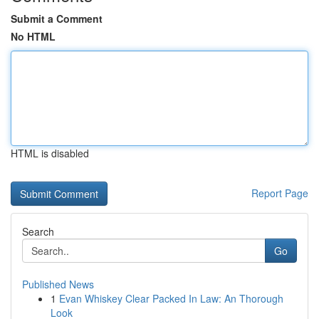
Submit a Comment
No HTML
HTML is disabled
Report Page
Search
Go
Published News
1
Evan Whiskey Clear Packed In Law: An Thorough
Look