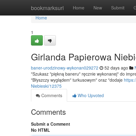
Home
bookmarksurl
Home
New
Submit
G
Home
1
Girlanda Papierowa Niebi
baner-urodzinowy-wykonan029272
52 days ago
"Szukasz "piękną baneru" ręcznie wykonanej" do imprez
"Błyszczy wyglądem" turkusowym" oraz "dodaje
https:
Niebieski/12375
Comments
Who Upvoted
Comments
Submit a Comment
No HTML