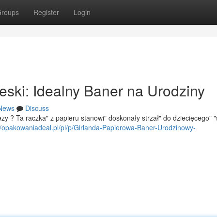
roups
Register
Login
eski: Idealny Baner na Urodziny
News
Discuss
y ? Ta raczka" z papieru stanowi" doskonały strzał" do dziecięcego" "
//opakowaniadeal.pl/pl/p/Girlanda-Papierowa-Baner-Urodzinowy-