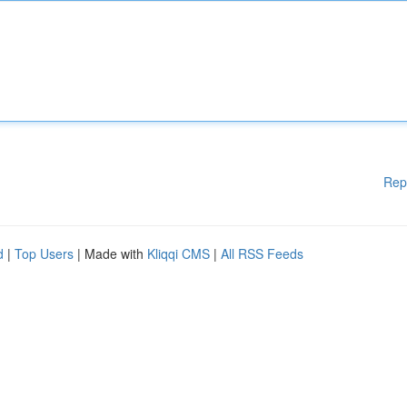
Rep
d
|
Top Users
| Made with
Kliqqi CMS
|
All RSS Feeds