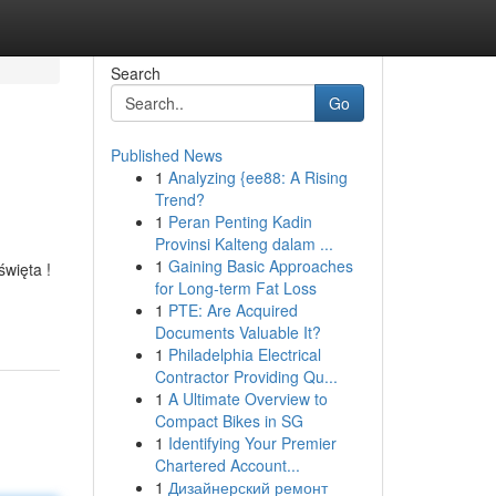
Search
Go
Published News
1
Analyzing {ee88: A Rising
Trend?
1
Peran Penting Kadin
Provinsi Kalteng dalam ...
1
Gaining Basic Approaches
święta !
for Long-term Fat Loss
1
PTE: Are Acquired
Documents Valuable It?
1
Philadelphia Electrical
Contractor Providing Qu...
1
A Ultimate Overview to
Compact Bikes in SG
1
Identifying Your Premier
Chartered Account...
1
Дизайнерский ремонт