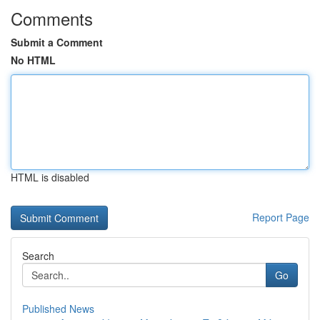
Comments
Submit a Comment
No HTML
HTML is disabled
Report Page
Search
Go
Published News