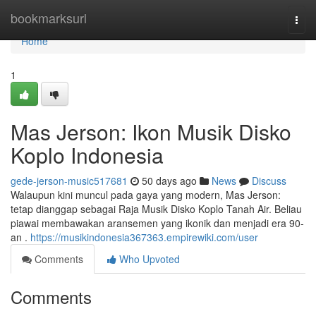
Home
bookmarksurl
Togg
navi
Home
1
Mas Jerson: Ikon Musik Disko
Koplo Indonesia
gede-jerson-music517681
50 days ago
News
Discuss
Walaupun kini muncul pada gaya yang modern, Mas Jerson:
tetap dianggap sebagai Raja Musik Disko Koplo Tanah Air. Beliau
piawai membawakan aransemen yang ikonik dan menjadi era 90-
an .
https://musikindonesia367363.empirewiki.com/user
Comments
Who Upvoted
Comments