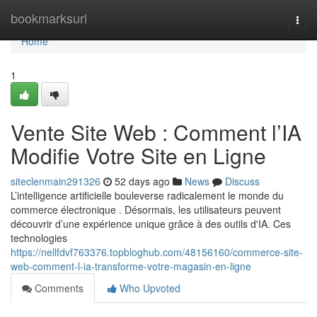
Home
bookmarksurl
Togg
navi
Home
1
Vente Site Web : Comment l’IA
Modifie Votre Site en Ligne
siteclenmain291326
52 days ago
News
Discuss
L’intelligence artificielle bouleverse radicalement le monde du
commerce électronique . Désormais, les utilisateurs peuvent
découvrir d’une expérience unique grâce à des outils d'IA. Ces
technologies
https://nellfdvf763376.topbloghub.com/48156160/commerce-site-
web-comment-l-ia-transforme-votre-magasin-en-ligne
Comments
Who Upvoted