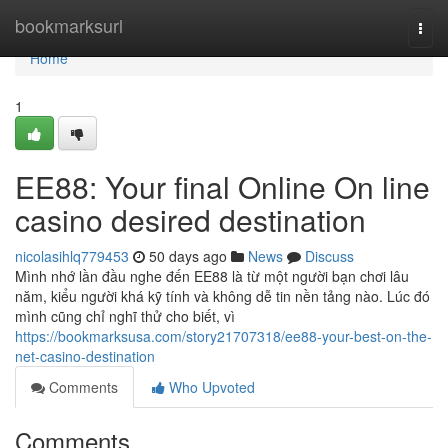
Home
bookmarksurl
Togg
navi
Home
1
EE88: Your final Online On line
casino desired destination
nicolasihlq779453
50 days ago
News
Discuss
Mình nhớ lần đầu nghe đến EE88 là từ một người bạn chơi lâu
năm, kiểu người khá kỹ tính và không dễ tin nền tảng nào. Lúc đó
mình cũng chỉ nghĩ thử cho biết, vì
https://bookmarksusa.com/story21707318/ee88-your-best-on-the-
net-casino-destination
Comments
Who Upvoted
Comments