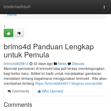
Home
bookmarksurl
Togg
navi
Home
1
brimo4d Panduan Lengkap
untuk Pemula
brimo4d928813
52 days ago
News
Discuss
Memulai permainan di brimo4d bisa jadi terasa membingungkan
bagi bettor baru. Artikel ini hadir untuk menjelaskan gambaran
mendalam tentang bagaimana menggunakan brimo4d . Kita akan
membahas tentang
https://brimo4d540917.blogoxo.com/profile
Comments
Who Upvoted
Comments