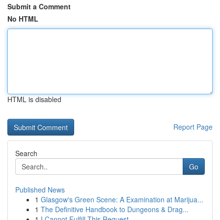
Submit a Comment
No HTML
HTML is disabled
Report Page
Search
Go
Published News
1
Glasgow's Green Scene: A Examination at Marijua...
1
The Definitive Handbook to Dungeons & Drag...
1
I Cannot Fulfill This Request