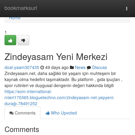
Home
bookmarksurl
Togg
navi
Home
1
Zindeyasam Yeni Merkezi
doal-yaam307435
49 days ago
News
Discuss
Zindeyasam.net, daha sağlıklı bir yaşam için muhteşem bir
kaynak olma hedefini taşımaktadır. Bu platform , gıda ipuçları ,
spor rutinleri ve duygusal dengenin değeri hakkında bilgili
https://som-international-
rnleri170365.bloguetechno.com/zindeyasam-net-yepyeni-
durağı-78491252
Comments
Who Upvoted
Comments