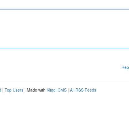
Rep
d
|
Top Users
| Made with
Kliqqi CMS
|
All RSS Feeds