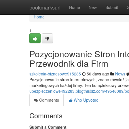
Home
bookmarksurl
Home
New
Submit
G
Home
1
Pozycjonowanie Stron In
Przewodnik dla Firm
szkolenia-biznesowe915285
50 days ago
News
Pozycjonowanie stron internetowych, znane również j
marketingowych każdej firmy. Ten kompleksowy prze
ubezpieczeniowe492283.blogthisbiz.com/49546089/poz
Comments
Who Upvoted
Comments
Submit a Comment