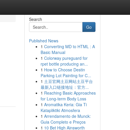
Search
Go
Published News
1
Converting MD to HTML : A
Basic Manual
1
Colorway pureguard for
rpet bottle producing an...
1
How to Choose Destin
Parking Lot Painting for C...
1
土豆官网土豆网站土豆平台
最新入口链接地址：官方...
1
Reaching Basic Approaches
for Long-term Body Loss
1
Aromatika Keria: Gia Ti
Katapliktiki Atmosfera
1
Arrendamento de Munck:
Guia Completo e Preços
1
10 Bet High Ainsworth