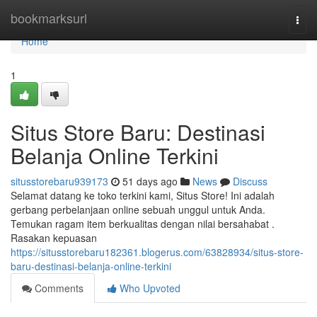
Home
bookmarksurl
Togg
navi
Home
1
Situs Store Baru: Destinasi
Belanja Online Terkini
situsstorebaru939173
51 days ago
News
Discuss
Selamat datang ke toko terkini kami, Situs Store! Ini adalah
gerbang perbelanjaan online sebuah unggul untuk Anda.
Temukan ragam item berkualitas dengan nilai bersahabat .
Rasakan kepuasan
https://situsstorebaru182361.blogerus.com/63828934/situs-store-
baru-destinasi-belanja-online-terkini
Comments
Who Upvoted