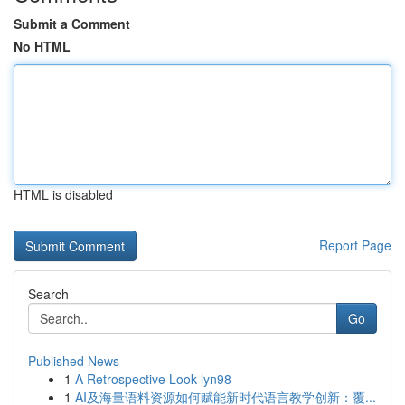
Submit a Comment
No HTML
HTML is disabled
Report Page
Search
Go
Published News
1
A Retrospective Look lyn98
1
AI及海量语料资源如何赋能新时代语言教学创新：覆...