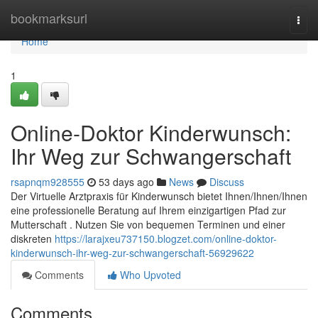
Home
bookmarksurl
Togg
navi
Home
1
Online-Doktor Kinderwunsch:
Ihr Weg zur Schwangerschaft
rsapnqm928555
53 days ago
News
Discuss
Der Virtuelle Arztpraxis für Kinderwunsch bietet Ihnen/Ihnen/Ihnen
eine professionelle Beratung auf Ihrem einzigartigen Pfad zur
Mutterschaft . Nutzen Sie von bequemen Terminen und einer
diskreten
https://larajxeu737150.blogzet.com/online-doktor-
kinderwunsch-ihr-weg-zur-schwangerschaft-56929622
Comments
Who Upvoted
Comments