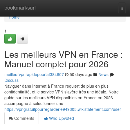
Home
bookmarksurl
Togg
navi
Home
1
Les meilleurs VPN en France :
Manuel complet pour 2026
meilleurvpnrapidepourlaf384607
50 days ago
News
Discuss
Naviguer dans Internet à France requiert de plus en plus
confidentialité, et le service VPN s'avère très une idéale. Notre
guide sur les meilleurs VPN disponibles en France en 2026
accompagne à sélectionner une
https://vpngratuitpourregarderle949305.wikistatement.com/user
Comments
Who Upvoted