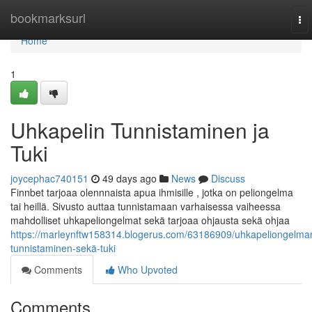
Home
bookmarksurl
To
nav
Home
1
Uhkapelin Tunnistaminen ja
Tuki
joycephac740151
49 days ago
News
Discuss
Finnbet tarjoaa olennnaista apua ihmisille , jotka on peliongelma
tai heillä. Sivusto auttaa tunnistamaan varhaisessa vaiheessa
mahdolliset uhkapeliongelmat sekä tarjoaa ohjausta sekä ohjaa
https://marleynftw158314.blogerus.com/63186909/uhkapeliongelma
tunnistaminen-sekä-tuki
Comments
Who Upvoted
Comments