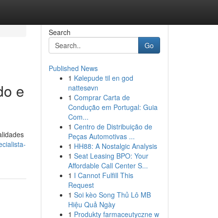
Search
Go
Published News
1
Kølepude til en god
do e
nattesøvn
1
Comprar Carta de
Condução em Portugal: Guia
Com...
1
Centro de Distribuição de
alidades
Peças Automotivas ...
cialista-
1
HH88: A Nostalgic Analysis
1
Seat Leasing BPO: Your
Affordable Call Center S...
1
I Cannot Fulfill This
Request
1
Soi kèo Song Thủ Lô MB
Hiệu Quả Ngày
1
Produkty farmaceutyczne w