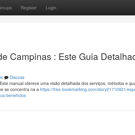
roups
Register
Login
de Campinas : Este Guia Detalha
ws
Discuss
Este manual oferece uma visão detalhada dos serviços, métodos e qu
ue se concentra na a
https://free-bookmarking.com/story21710921/espe
us-benefícios