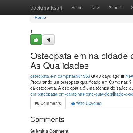
Home
bookmarksurl
Home
New
Submit
G
Home
1
Osteopata em na cidade 
As Qualidades
osteopata-em-campinas561353
48 days ago
Ne
Procurando um osteopata qualificado em Campinas ? 
da osteopatia. A osteopatia é uma técnica de saúde q
em-osteopatia-em-campinas-este-guia-detalhado-e-se
Comments
Who Upvoted
Comments
Submit a Comment