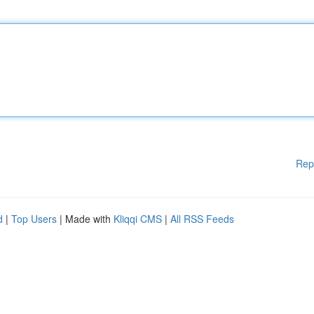
Rep
d
|
Top Users
| Made with
Kliqqi CMS
|
All RSS Feeds