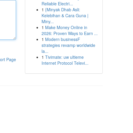
Reliable Electri...
1
{Minyak Dhab Asli:
Kelebihan & Cara Guna |
Miny...
1
Make Money Online in
2026: Proven Ways to Earn ...
1
Modern businessF
strategies revamp worldwide
la...
1
Tivimate: uw ultieme
ort Page
Internet Protocol Televi...