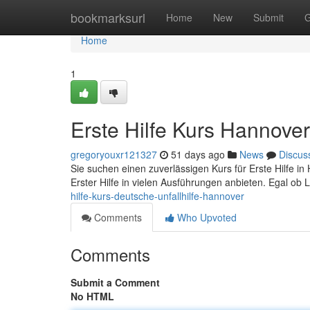
Home
bookmarksurl
Home
New
Submit
G
Home
1
Erste Hilfe Kurs Hannove
gregoryouxr121327
51 days ago
News
Discus
Sie suchen einen zuverlässigen Kurs für Erste Hilfe in 
Erster Hilfe in vielen Ausführungen anbieten. Egal ob 
hilfe-kurs-deutsche-unfallhilfe-hannover
Comments
Who Upvoted
Comments
Submit a Comment
No HTML