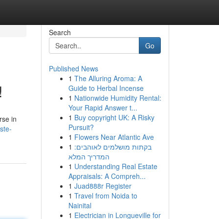
Search
Go
Published News
1
The Alluring Aroma: A
!
Guide to Herbal Incense
1
Nationwide Humidity Rental:
Your Rapid Answer t...
1
Buy copyright UK: A Risky
rse in
Pursuit?
ste-
1
Flowers Near Atlantic Ave
1
בקתות מושלמים לאוהבים:
המדריך המלא
1
Understanding Real Estate
Appraisals: A Compreh...
1
Juad888r Register
1
Travel from Noida to
Nainital
1
Electrician in Longueville for