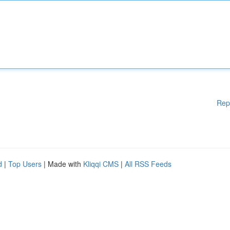
Rep
d
|
Top Users
| Made with
Kliqqi CMS
|
All RSS Feeds