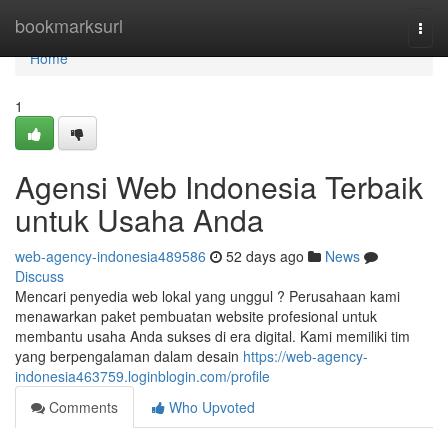
Home
bookmarksurl
Togg
navi
Home
1
Agensi Web Indonesia Terbaik
untuk Usaha Anda
web-agency-indonesia489586
52 days ago
News
Discuss
Mencari penyedia web lokal yang unggul ? Perusahaan kami
menawarkan paket pembuatan website profesional untuk
membantu usaha Anda sukses di era digital. Kami memiliki tim
yang berpengalaman dalam desain
https://web-agency-
indonesia463759.loginblogin.com/profile
Comments
Who Upvoted